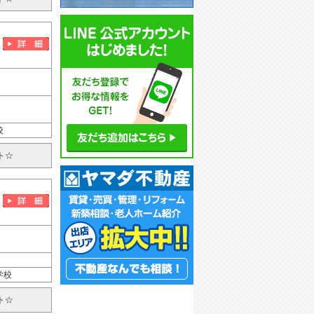
校
ト☆
学校
ト☆