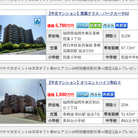
【中古マンション】照葉テラス・パークカーサ02
5,790
価格
万円
福岡県福岡市東区香椎
所在地
間取り
3LDK
照葉２丁目
西日本鉄道貝塚線 香椎
2
交通
専有面積
97.72m
花園前駅 徒歩23分
小学校
照葉小学校
中学校
照葉中学
分のヤマダポイントorJCBギフト券orエアコンor特別優待割引券≪限定1品≫プレゼン
【中古マンション】オリエントハイツ和白Ⅱ
1,690
価格
万円
福岡県福岡市東区和白
所在地
間取り
2DK
丘２丁目
2
交通
香椎線 和白駅 徒歩7分
専有面積
51.42m
小学校
美和台小学校
中学校
和白丘中
分のヤマダポイントorJCBギフト券orエアコンor特別優待割引券≪限定1品≫プレゼン