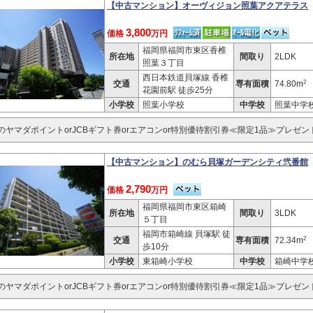
【中古マンション】オーヴィジョン照葉アクアテラス
3,800
価格
万円
福岡県福岡市東区香椎
所在地
間取り
2LDK
照葉３丁目
西日本鉄道貝塚線 香椎
2
交通
専有面積
74.80m
花園前駅 徒歩25分
小学校
照葉小学校
中学校
照葉中学
分のヤマダポイントorJCBギフト券orエアコンor特別優待割引券≪限定1品≫プレゼン
【中古マンション】のむら貝塚ガーデンシティ弐番館
2,790
価格
万円
福岡県福岡市東区箱崎
所在地
間取り
3LDK
５丁目
福岡市箱崎線 貝塚駅 徒
2
交通
専有面積
72.34m
歩10分
小学校
東箱崎小学校
中学校
箱崎中学
分のヤマダポイントorJCBギフト券orエアコンor特別優待割引券≪限定1品≫プレゼン