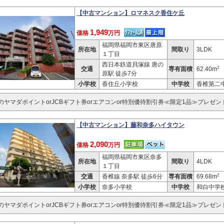
【中古マンション】ロマネスク香住ケ丘
1,949
価格
万円
福岡県福岡市東区唐原
所在地
間取り
3LDK
１丁目
西日本鉄道貝塚線 唐の
2
交通
専有面積
62.40m
原駅 徒歩7分
小学校
香住丘小学校
中学校
香椎第二
分のヤマダポイントorJCBギフト券orエアコンor特別優待割引券≪限定1品≫プレゼン
【中古マンション】藤和奈多ハイタウン
2,090
価格
万円
福岡県福岡市東区奈多
所在地
間取り
4LDK
１丁目
2
交通
香椎線 奈多駅 徒歩6分
専有面積
69.68m
小学校
奈多小学校
中学校
和白中学
分のヤマダポイントorJCBギフト券orエアコンor特別優待割引券≪限定1品≫プレゼン