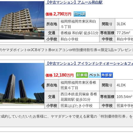
【中古マンション】アムール和白駅
2,790
価格
万円
福岡県福岡市東区和白
所在地
間取り
3LDK
５丁目
2
交通
香椎線 和白駅 徒歩11分
専有面積
77.25m
小学校
和白小学校
中学校
和白中学
分のヤマダポイントorJCBギフト券orエアコンor特別優待割引券≪限定1品≫プレゼン
12,180
価格
万円
福岡県福岡市東区香椎
所在地
間取り
4LDK
照葉６丁目
西日本鉄道貝塚線 香椎
2
交通
専有面積
105.54m
花園前駅 徒歩31分
小学校
照葉はばたき小学校
中学校
照葉中学
ご成約していただいたお客様に、ヤマダデンキで使える家電の「特別優待割引券」を