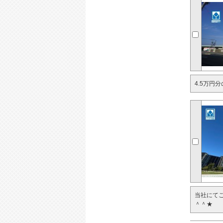
4.5万円
当社にて
＾＾★