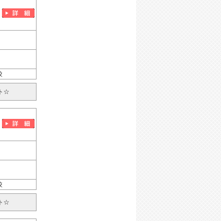
校
ト☆
校
ト☆