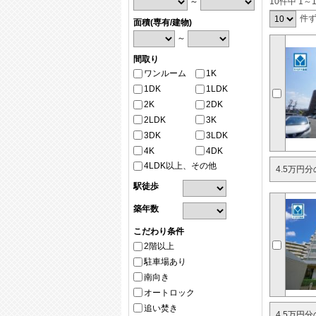
～
10件中 1～
件
面積(専有/建物)
～
間取り
ワンルーム
1K
1DK
1LDK
2K
2DK
2LDK
3K
3DK
3LDK
4K
4DK
4LDK以上、その他
4.5万円
駅徒歩
築年数
こだわり条件
2階以上
駐車場あり
南向き
オートロック
追い焚き
4.5万円