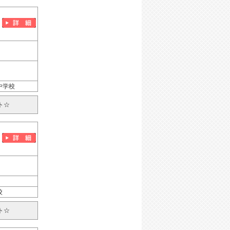
中学校
ト☆
校
ト☆