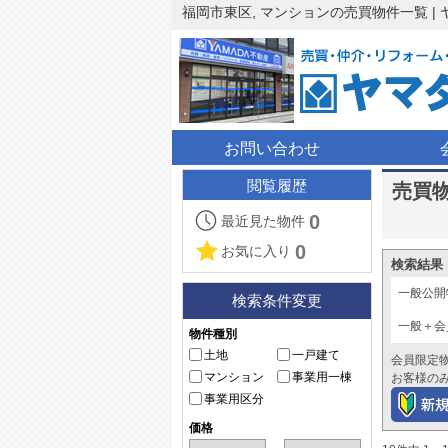
福岡市東区, マンションの売買物件一覧 |
お問い合わせ
閲覧履歴
売買
0
最近見た物件
0
お気に入り
検索結果
一般公開
検索条件変更
一般＋会
物件種別
土地
一戸建て
会員限定
マンション
事業用一棟
お客様の
事業用区分
価格