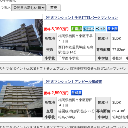
10件を表示
ずつ表示
【中古マンション】千早1丁目パークマンション
3,190
価格
万円
福岡県福岡市東区千早
所在地
間取り
3LDK
１丁目
西日本鉄道貝塚線 名島
2
交通
専有面積
77.82m
駅 徒歩14分
小学校
千早西小学校
中学校
香椎第一
分のヤマダポイントorJCBギフト券orエアコンor特別優待割引券≪限定1品≫プレゼン
【中古マンション】アンピール箱崎東
2,590
価格
万円
福岡県福岡市東区原田
所在地
間取り
3LDK
４丁目
2
交通
篠栗線 柚須駅 徒歩22分
専有面積
69.41m
小学校
松島小学校
中学校
箱崎清松
分のヤマダポイントorJCBギフト券orエアコンor特別優待割引券≪限定1品≫プレゼン