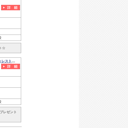
校
ト☆
【中古マンション】アイランドシティオーシャン＆フォレストタワーレジデンス EAST
校
プレゼント