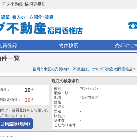
 ヤマダ不動産 福岡香椎店
会員登録
物件検索
売却のご
物件一覧
福岡市東区の売買物件・不動産は、ヤマダ不動産 福岡香椎店
現在の検索条件
種別
マンション
10
物件：
件
沿線・駅
-
地域
福岡市東区
10
員限定物件：
件
価格
-
間取り
-
物件は、会員登録をして頂いた
面積
-
みご覧になれます。
駅徒歩
-
築年数
-
こだわり条件
-