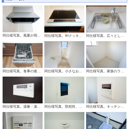
同仕様写真。風量が弱・強と切替え可能なレンジフードが調理中の煙をしっかり吸い込みます。手元を照らすライト付きです。
同仕様写真。IHクッキングヒーターは火を使わないため、火災の発生リスクを抑えることが出来ます。汚れてもサッとふけてお掃除らくらく＾＾
同仕様写真。広々とした凸型シンクに洗剤ポケットを標準装備。大きなお鍋など洗いやすいです。
同仕様写真。食事の後の手間を解消する食器洗い乾燥機付。冬場の洗い物で手荒れの悩みもなくなります。手洗いよりも節約できて便利。
同仕様写真。小さなお子様やご高齢の方でも安心できる、手すり付き階段。段差も低めで設定されており、安全性にも優れています。
同仕様写真。家族のライフスタイルに合わせて使えるフリースペース。ワークスペースや趣味の空間など多彩な用途に対応します。
同仕様写真。湯量・湯温の設定、そして保温までワンタッチのフルオートバス。便利な追い炊き機能付きです。
同仕様写真。防犯性、セキュリティ対策に安心できるテレビモニター付きインターフォンです。セールスマン対策にもなり安心できます。
同仕様写真。キッチン横からボタンひとつで操作が楽々。