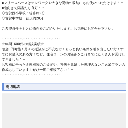
■フリースペースはテレワークや大きな荷物の収納にもお使いいただけます＾＾
■南向きで陽当たり良好＾＾
◇古賀西小学校：徒歩約2分
◇古賀中学校：徒歩約28分
ご希望条件をもとに物件をご紹介いたします。お気軽にお問合せ下さい。
∵‥‥∵‥‥∵‥‥∵‥‥∵‥‥∵‥‥
☆年間1600件の相談実績☆
頭金0円可能！月々の返済がご不安な方！もっと良い条件を引き出したい方！す
でにお借入のある方！など、住宅ローンのお悩みをこれまでにたくさんお受けし
てきました＾＾
お客様に合った金融機関のご提案や、将来を見越した無理のないご返済プランの
作成もしています！ぜひ一度ご相談下さい＾＾
∵‥‥∵‥‥∵‥‥∵‥‥∵‥‥∵‥‥
周辺地図