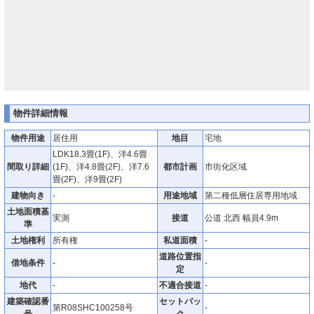
物件詳細情報
物件用途
居住用
地目
宅地
LDK18.3畳(1F)、洋4.6畳
間取り詳細
(1F)、洋4.8畳(2F)、洋7.6
都市計画
市街化区域
畳(2F)、洋9畳(2F)
建物向き
-
用途地域
第二種低層住居専用地域
土地面積基
実測
接道
公道 北西 幅員4.9m
準
土地権利
所有権
私道面積
-
道路位置指
借地条件
-
-
定
地代
-
不適合接道
-
建築確認番
セットバッ
第R08SHC100258号
-
号
ク