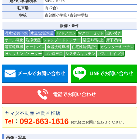
建ぺい率/容積率
60% / 100%
駐車場
有 (2台)
学校
古賀西小学校 / 古賀中学校
設備・条件
汚水:公共下水
水道:公営水道
TVドアホン
Wクローゼット
追い焚き
オール電化
洗浄便座
シャンプードレッサー
浴室1坪以上
床下収納
浴室乾燥機
オートバス
食器洗乾燥機
住宅性能保証付
カウンターキッチン
IHクッキングヒーター
コンロ三口
システムキッチン
バス・トイレ別
メールでお問い合わせ
ヤマダ不動産 福岡香椎店
092-663-1616
：
Tel
お気軽にお問い合わせください。
画像・写真