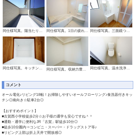
同仕様写真。陽当たりの良いバルコニーです。お洗濯やお布団干しはもちろん、日光浴スペースにも。足元は防水工事施工済です。
同仕様写真。1日の疲れを癒すくつろぎのバスルーム。足を伸ばしてもゆったりと入れるサイズです。お子様と一緒にお風呂に入っても狭くないですね^^
同仕様写真。三面鏡つき洗面台。鏡裏にたっぷりとした収納スペースがあります。鏡を閉めてしまえば小物は見えないため、スッキリとした印象の洗面台にできます。
同仕様写真。キッチンにある床下収納は、居住スペースを減らさずに買い置きの調味料や非常食などを保管することができます。
同仕様写真。温水洗浄機付トイレです。節水機能もあるので、安心して使えますね。もちろん、1階2階の2ヶ所にトイレがあるので、忙しい朝にもゆとりができますね。
同仕様写真。収納力豊富なウォークインクローゼット。洋服や小物などを1箇所にまとめて美しい収納を実現します。スーツケースのような大型の荷物も置けます＾＾
コメント
オール電化♪リビング18帖！お掃除しやすいオールフローリング♪食洗器付きキッ
チン◎南向き☆駐車2台◎
【おすすめポイント】
■古賀西小学校徒歩2分☆お子様の通学も安心ですね＾＾
■通勤・通学に便利なJR「古賀」駅徒歩10分◎
■徒歩10分圏内⇒コンビニ・スーパー・ドラッグストア等♪
■リビング上部は折上天井で開放感◎