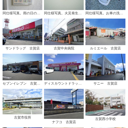
同仕様写真。雨の日の洗濯も安心できる浴室暖房乾燥機付き浴室。リモコンで操作もボタン1つで簡単。
同仕様写真。火災発生をいち早く知らせてくれる火災報知器は標準装備です。
同仕様写真。お車の洗車や外壁のお掃除をする際に便利な外水栓。
サンドラッグ 古賀店
古賀中央病院
ルミエール 古賀店
セブンイレブン 古賀天神店
ディスカウントドラッグコスモス 古賀中央店
サニー 古賀店
古賀市役所
古賀西小学校
ナフコ 古賀店