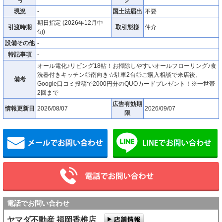
現況
-
国土法届出
不要
期日指定 (2026年12月中
引渡時期
取引態様
仲介
旬)
設備その他
-
特記事項
-
オール電化♪リビング18帖！お掃除しやすいオールフローリング♪食
洗器付きキッチン◎南向き☆駐車2台◎ご購入相談で来店後、
備考
Google口コミ投稿で2000円分のQUOカードプレゼント！※一世帯
2回まで
広告有効期
情報更新日
2026/08/07
2026/09/07
限
メールでお問い合わせ
電話でお問い合わせ
ヤマダ不動産 福岡香椎店