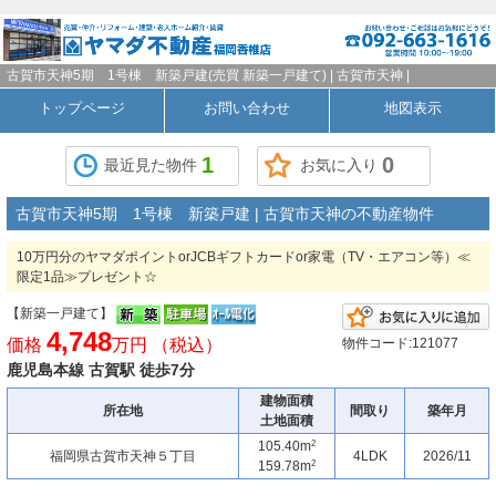
古賀市天神5期 1号棟 新築戸建(売買 新築一戸建て) | 古賀市天神 |
トップページ
お問い合わせ
地図表示
1
0
最近見た物件
お気に入り
古賀市天神5期 1号棟 新築戸建 | 古賀市天神の不動産物件
10万円分のヤマダポイントorJCBギフトカードor家電（TV・エアコン等）≪
限定1品≫プレゼント☆
【新築一戸建て】
4,748
価格
万円 （税込）
物件コード:121077
鹿児島本線 古賀駅 徒歩7分
建物面積
所在地
間取り
築年月
土地面積
2
105.40m
福岡県古賀市天神５丁目
4LDK
2026/11
2
159.78m