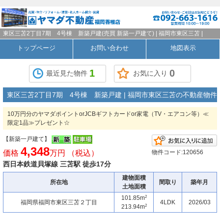
東区三苫2丁目7期 4号棟 新築戸建(売買 新築一戸建て) | 福岡市東区三苫 |
トップページ
お問い合わせ
地図表示
1
0
最近見た物件
お気に入り
東区三苫2丁目7期 4号棟 新築戸建 | 福岡市東区三苫の不動産物件
10万円分のヤマダポイントorJCBギフトカードor家電（TV・エアコン等）≪
限定1品≫プレゼント☆
【新築一戸建て】
4,348
価格
万円 （税込）
物件コード:120656
西日本鉄道貝塚線 三苫駅 徒歩17分
建物面積
所在地
間取り
築年月
土地面積
2
101.85m
福岡県福岡市東区三苫２丁目
4LDK
2026/03
2
213.94m