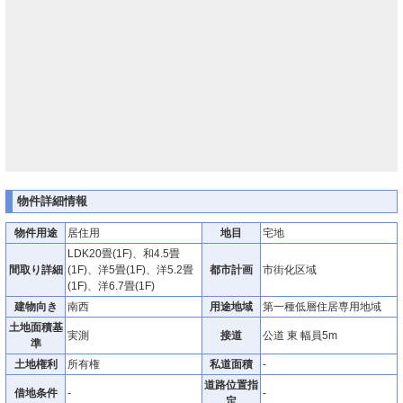
物件詳細情報
物件用途
居住用
地目
宅地
LDK20畳(1F)、和4.5畳
間取り詳細
(1F)、洋5畳(1F)、洋5.2畳
都市計画
市街化区域
(1F)、洋6.7畳(1F)
建物向き
南西
用途地域
第一種低層住居専用地域
土地面積基
実測
接道
公道 東 幅員5m
準
土地権利
所有権
私道面積
-
道路位置指
借地条件
-
-
定