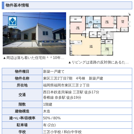
物件基本情報
▲周辺は落ち着いた住宅街＾＾10年間の瑕疵保証が付いた安心の新築戸建。最新の設備で気持ちの良い新生活を送りませんか。毎日のお料理やバスタイムが楽しみになりますね。
▲リビングは道路の反対側にあるため、歩行者から覗かれる心配がなく、プライバシーが保たれます。
物件種目
新築一戸建て
物件名称
東区三苫2丁目7期 4号棟 新築戸建
所在地
福岡県福岡市東区三苫２丁目
西日本鉄道貝塚線 三苫駅 徒歩17分
交通
香椎線 奈多駅 徒歩19分
階数
1階建
建物構造
木造
建ぺい率/容積率
50% / 80%
駐車場
有 (2台)
学校
三苫小学校 / 和白中学校