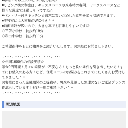
■敷地50坪以上のゆとりのある住宅♪
■リビング横の和室は、キッズスペースや来客時の客間、ワークスペースなど
様々な用途で活躍しそうですね☆
■パントリー付きキッチン☆週末に買いだめした食料を楽々収納できます。
■主寝室には大容量のWIC付き＾＾
■前面道路が広いので、大きな車でも駐車しやすいです◎
◇三苫小学校：徒歩約19分
◇和白中学校：徒歩約11分
ご希望条件をもとに物件をご紹介いたします。お気軽にお問合せ下さい。
∵‥‥∵‥‥∵‥‥∵‥‥∵‥‥∵‥‥
☆年間1600件の相談実績☆
頭金0円可能！月々の返済がご不安な方！もっと良い条件を引き出したい方！す
でにお借入のある方！など、住宅ローンのお悩みをこれまでにたくさんお受けし
てきました＾＾
お客様に合った金融機関のご提案や、将来を見越した無理のないご返済プランの
作成もしています！ぜひ一度ご相談下さい＾＾
∵‥‥∵‥‥∵‥‥∵‥‥∵‥‥∵‥‥
周辺地図