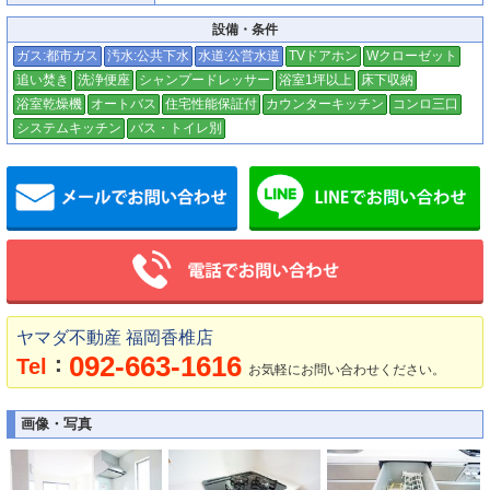
設備・条件
ガス:都市ガス
汚水:公共下水
水道:公営水道
TVドアホン
Wクローゼット
追い焚き
洗浄便座
シャンプードレッサー
浴室1坪以上
床下収納
浴室乾燥機
オートバス
住宅性能保証付
カウンターキッチン
コンロ三口
システムキッチン
バス・トイレ別
メールでお問い合わせ
ヤマダ不動産 福岡香椎店
092-663-1616
：
Tel
お気軽にお問い合わせください。
画像・写真