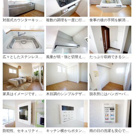
対面式カウンターキッチンからはお子様の様子が見守れます。ダイニングへの配膳や調理の時便利なカウンター付き。
複数の調理を一度に行うことができる3口コンロ。効率よくお料理が出来ます。毎日のお料理も楽しくなりますね＾＾
食事の後の手間を解消する食器洗い乾燥機付。冬場の洗い物で手荒れの悩みもなくなります。手洗いよりも節約できて便利。
広々としたステンレスシンクには、洗剤やスポンジを収納出来るラック付き。広さも確保しているので、大きなお鍋も洗いやすいです。
風量が弱・強と切替え可能なレンジフードが調理中の煙をしっかり吸い込みます。手元を照らすライト付きです。
たっぷり収納できるシューズボックスです。家族全員の靴がきれいに整頓できます。棚の上にお花や写真を飾っても良いですね。
家具はイメージです。ご夫婦お二人のプライベートシーンを演出する寝室は、大容量のウォークインクローゼット付き。
木目調のシンプルデザインで落ち着きと安らぎの空間に仕上げています。各部屋に収納が完備されているので、お荷物が増えても安心の設計です。
脱衣所にはハンガーパイプ付き収納を設置。
防犯性、セキュリティ対策に安心できるテレビモニター付きインターフォンです。セールスマン対策にもなり安心できます。
キッチン横からボタンひとつで操作が楽々。
雨の日の洗濯も安心できる浴室暖房乾燥機付き浴室。リモコンで操作もボタン1つで簡単。