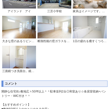
アイランド アイ
三苫小学校
家具はイメージです。温かみのある雰囲気と、キッチンでの作業性を兼ね備え、家族の笑顔あふれる団らんのひと時をお過ごしいただける設計になっています。
大きな窓のあるリビングは、陽光あふれる明るい空間です。居心地良く、ご家族皆がゆったり寛げる憩いの空間となりそうです。
断熱性能の窓ガラスを採用。省エネ、光熱費カットにも貢献します。夏は涼しく、冬は暖かく快適に過ごせますよ＾＾
1日の疲れを癒すくつろぎのバスルーム。足を伸ばしてもゆったりと入れるサイズです。お子様と一緒にお風呂に入っても狭くないですね^^
三面鏡つき洗面台。鏡裏にたっぷりとした収納スペースがあります。鏡を閉めてしまえば小物は見えないため、スッキリとした印象の洗面台にできます。
コメント
閑静な住宅街♪敷地広々50坪以上＾＾駐車並列2台◎和室あり☆各居室収納+パン
トリー・WIC付き＾＾
【おすすめポイント】