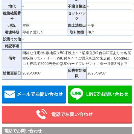
地代
-
不適合接道
-
建築確認番
セットバッ
-
-
号
ク
現況
空家
国土法届出
不要
引渡時期
即引き渡し可
取引態様
仲介
設備その他
-
特記事項
-
閑静な住宅街♪敷地広々50坪以上＾＾駐車並列2台◎和室あり☆各居
備考
室収納+パントリー・WIC付き＾＾ご購入相談で来店後、Google口
コミ投稿で2000円分のQUOカードプレゼント！※一世帯2回まで
広告有効期
情報更新日
2026/08/07
2026/09/07
限
メールでお問い合わせ
電話でお問い合わせ