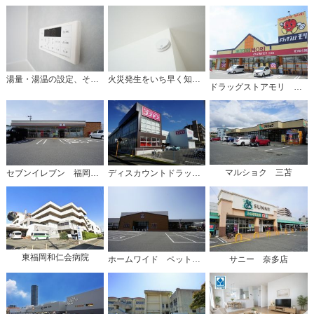
湯量・湯温の設定、そして保温までワンタッチのフルオートバス。便利な追い炊き機能付きです。
火災発生をいち早く知らせてくれる火災報知器は標準装備です。
ドラッグストアモリ 三苫店
マルショク 三苫
セブンイレブン 福岡三苫3丁目店
ディスカウントドラッグコスモス 三苫店
東福岡和仁会病院
ホームワイド ペット&amp;グリーン和白店
サニー 奈多店