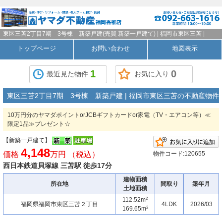
東区三苫2丁目7期 3号棟 新築戸建(売買 新築一戸建て) | 福岡市東区三苫 |
トップページ
お問い合わせ
地図表示
1
0
最近見た物件
お気に入り
東区三苫2丁目7期 3号棟 新築戸建 | 福岡市東区三苫の不動産物件
10万円分のヤマダポイントorJCBギフトカードor家電（TV・エアコン等）≪
限定1品≫プレゼント☆
【新築一戸建て】
4,148
価格
万円 （税込）
物件コード:120655
西日本鉄道貝塚線 三苫駅 徒歩17分
建物面積
所在地
間取り
築年月
土地面積
2
112.52m
福岡県福岡市東区三苫２丁目
4LDK
2026/03
2
169.65m