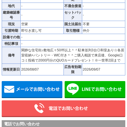
地代
-
不適合接道
-
建築確認番
セットバッ
-
-
号
ク
現況
空家
国土法届出
不要
引渡時期
即引き渡し可
取引態様
仲介
設備その他
-
特記事項
-
閑静な住宅街♪敷地広々50坪以上＾＾駐車並列3台◎和室あり☆各居
備考
室収納+パントリー・WIC付き＾＾ご購入相談で来店後、Google口
コミ投稿で2000円分のQUOカードプレゼント！※一世帯2回まで
広告有効期
情報更新日
2026/08/07
2026/09/07
限
メールでお問い合わせ
電話でお問い合わせ