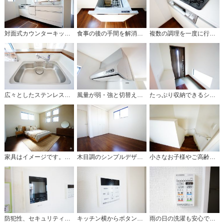
対面式カウンターキッチンからはお子様の様子が見守れます。ダイニングへの配膳や調理の時便利なカウンター付き。
食事の後の手間を解消する食器洗い乾燥機付。冬場の洗い物で手荒れの悩みもなくなります。手洗いよりも節約できて便利。
複数の調理を一度に行うことができる3口コンロ。効率よくお料理が出来ます。毎日のお料理も楽しくなりますね＾＾
広々としたステンレスシンクには、洗剤やスポンジを収納出来るラック付き。広さも確保しているので、大きなお鍋も洗いやすいです。
風量が弱・強と切替え可能なレンジフードが調理中の煙をしっかり吸い込みます。手元を照らすライト付きです。
たっぷり収納できるシューズボックスです。家族全員の靴がきれいに整頓できます。棚の上にお花や写真を飾っても良いですね。
家具はイメージです。ご夫婦お二人のプライベートシーンを演出する寝室は、大容量のウォークインクローゼット付き。
木目調のシンプルデザインで落ち着きと安らぎの空間に仕上げています。各部屋に収納が完備されているので、お荷物が増えても安心の設計です。
小さなお子様やご高齢の方でも安心できる、手すり付き階段。段差も低めで設定されており、安全性にも優れています。
防犯性、セキュリティ対策に安心できるテレビモニター付きインターフォンです。セールスマン対策にもなり安心できます。
キッチン横からボタンひとつで操作が楽々。
雨の日の洗濯も安心できる浴室暖房乾燥機付き浴室。リモコンで操作もボタン1つで簡単。