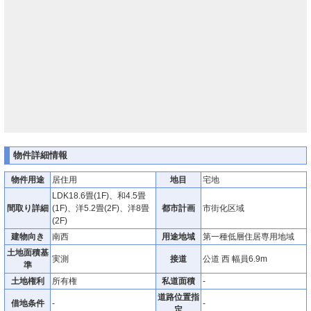
物件詳細情報
物件用途
居住用
地目
宅地
LDK18.6畳(1F)、和4.5畳
間取り詳細
(1F)、洋5.2畳(2F)、洋8畳
都市計画
市街化区域
(2F)
建物向き
南西
用途地域
第一種低層住居専用地域
土地面積基
実測
接道
公道 西 幅員6.9m
準
土地権利
所有権
私道面積
-
道路位置指
借地条件
-
-
定