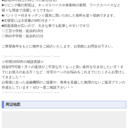
■敷地50坪以上のゆとりのある住宅♪
■リビング横の和室は、キッズスペースや来客時の客間、ワークスペースなど
様々な用途で活躍しそうですね☆
■パントリー付きキッチン☆週末に買いだめした食料を楽々収納できます。
■主寝室には大容量のWIC付き＾＾
■前面道路が広いので、大きな車でも駐車しやすいです◎
◇三苫小学校：徒歩約19分
◇和白中学校：徒歩約11分
ご希望条件をもとに物件をご紹介いたします。お気軽にお問合せ下さい。
∵‥‥∵‥‥∵‥‥∵‥‥∵‥‥∵‥‥
☆年間1600件の相談実績☆
頭金0円可能！月々の返済がご不安な方！もっと良い条件を引き出したい方！す
でにお借入のある方！など、住宅ローンのお悩みをこれまでにたくさんお受けし
てきました＾＾
お客様に合った金融機関のご提案や、将来を見越した無理のないご返済プランの
作成もしています！ぜひ一度ご相談下さい＾＾
∵‥‥∵‥‥∵‥‥∵‥‥∵‥‥∵‥‥
周辺地図