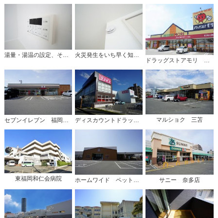
湯量・湯温の設定、そして保温までワンタッチのフルオートバス。便利な追い炊き機能付きです。
火災発生をいち早く知らせてくれる火災報知器は標準装備です。
ドラッグストアモリ 三苫店
マルショク 三苫
セブンイレブン 福岡三苫3丁目店
ディスカウントドラッグコスモス 三苫店
東福岡和仁会病院
ホームワイド ペット&グリーン和白店
サニー 奈多店