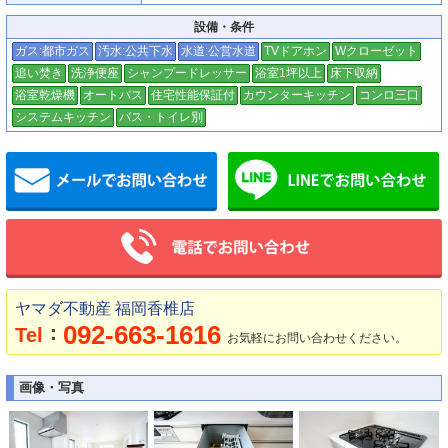
設備・条件
ガス:都市ガス
汚水:公共下水
水道:公営水道
TVドアホン
Wクローゼット
追い焚き
洗浄便座
シャンプードレッサー
浴室1坪以上
床下収納
浴室乾燥機
オートバス
住宅性能保証付
カウンターキッチン
コンロ三口
システムキッチン
バス・トイレ別
メールでお問い合わせ
ヤマダ不動産 福岡香椎店
092-663-1616
：
Tel
お気軽にお問い合わせください。
画像・写真