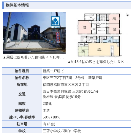
物件基本情報
▲周辺は落ち着いた住宅街＾＾10年間の瑕疵保証が付いた安心の新築戸建。最新の設備で気持ちの良い新生活を送りませんか。毎日のお料理やバスタイムが楽しみになりますね。
▲約18.6帖の広さを確保したＬＤＫは、和室と一体化して利用すると約23帖の大空間。
物件種目
新築一戸建て
物件名称
東区三苫2丁目7期 3号棟 新築戸建
所在地
福岡県福岡市東区三苫２丁目
西日本鉄道貝塚線 三苫駅 徒歩17分
交通
香椎線 奈多駅 徒歩19分
階数
2階建
建物構造
木造
建ぺい率/容積率
50% / 80%
駐車場
有 (3台)
学校
三苫小学校 / 和白中学校