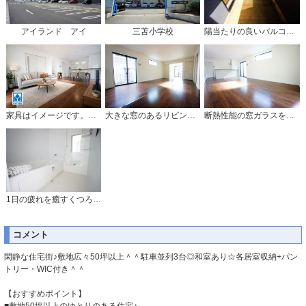
アイランド アイ
三苫小学校
陽当たりの良いバルコニーです。お洗濯やお布団干しはもちろん、日光浴スペースにも。
家具はイメージです。温かみのある雰囲気と、キッチンでの作業性を兼ね備え、家族の笑顔あふれる団らんのひと時をお過ごしいただける設計になっています。
大きな窓のあるリビングは、陽光あふれる明るい空間です。居心地良く、ご家族皆がゆったり寛げる憩いの空間となりそうです。
断熱性能の窓ガラスを採用。省エネ、光熱費カットにも貢献します。夏は涼しく、冬は暖かく快適に過ごせますよ＾＾
1日の疲れを癒すくつろぎのバスルーム。足を伸ばしてもゆったりと入れるサイズです。お子様と一緒にお風呂に入っても狭くないですね^^
コメント
閑静な住宅街♪敷地広々50坪以上＾＾駐車並列3台◎和室あり☆各居室収納+パン
トリー・WIC付き＾＾
【おすすめポイント】